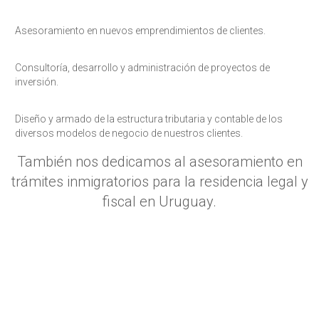
Asesoramiento en nuevos emprendimientos de clientes.
A
A
P
n
M
Consultoría, desarrollo y administración de proyectos de
G
inversión.
P
L
P
Diseño y armado de la estructura tributaria y contable de los
A
C
diversos modelos de negocio de nuestros clientes.
(
B
C
S
S
P
b
También nos dedicamos al asesoramiento en
I
trámites inmigratorios para la residencia legal y
C
L
E
fiscal en Uruguay.
R
h
d
N
a
L
p
C
o
A
n