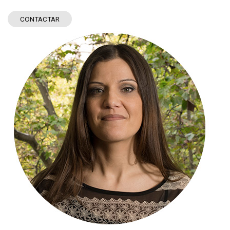
mo
fr
CONTACTAR