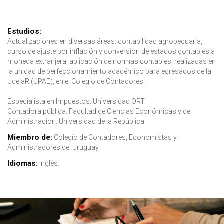
Estudios:
E
Actualizaciones en diversas áreas: contabilidad agropecuaria,
Di
E
curso de ajuste por inflación y conversión de estados contables a
Co
moneda extranjera, aplicación de normas contables, realizadas en
An
Co
la unidad de perfeccionamiento académico para egresados de la
Ad
I
UdelaR (UPAE), en el Colegio de Contadores.
An
Ec
Especialista en Impuestos. Universidad ORT.
Un
Contadora pública. Facultad de Ciencias Económicas y de
M
Administración. Universidad de la República.
Ad
Miembro de:
Colegio de Contadores, Economistas y
I
Administradores del Uruguay.
Idiomas:
Inglés.