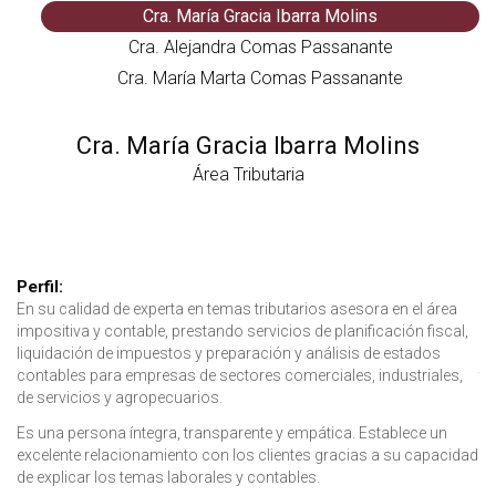
Cra. María Gracia Ibarra Molins
Cra. Alejandra Comas Passanante
Cra. María Marta Comas Passanante
Cra. María Gracia Ibarra Molins
Área Tributaria
Perfil:
Pe
Pe
En su calidad de experta en temas tributarios asesora en el área
Co
De
impositiva y contable, prestando servicios de planificación fiscal,
es
as
liquidación de impuestos y preparación y análisis de estados
de
re
contables para empresas de sectores comerciales, industriales,
tr
en
de servicios y agropecuarios.
ad
de
co
Es una persona íntegra, transparente y empática. Establece un
Es
excelente relacionamiento con los clientes gracias a su capacidad
qu
A 
de explicar los temas laborales y contables.
qu
su